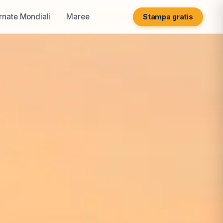
rnate Mondiali
Maree
Stampa gratis