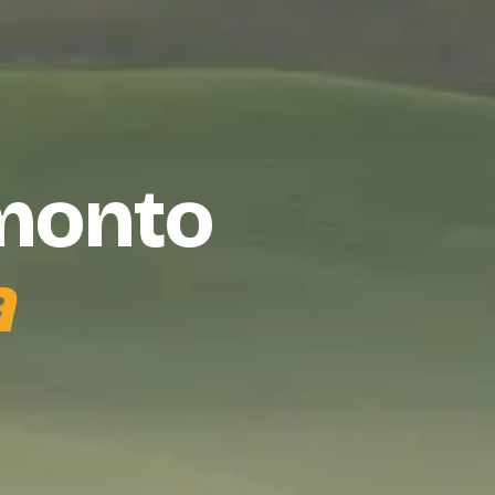
amonto
a