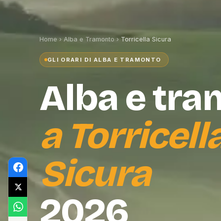
Home
›
Alba e Tramonto
›
Torricella Sicura
GLI ORARI DI ALBA E TRAMONTO
Alba e tr
a
Torricell
Sicura
2026