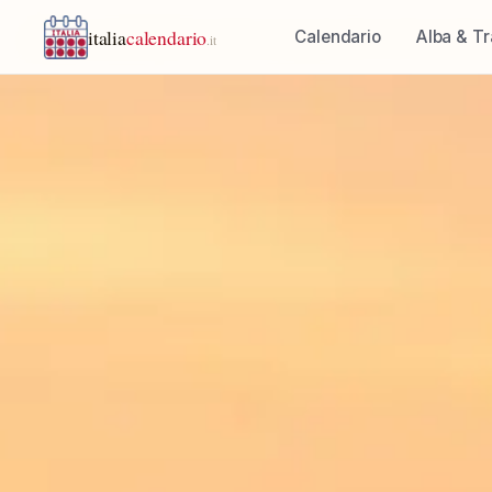
italia
calendario
Calendario
Alba & T
.it