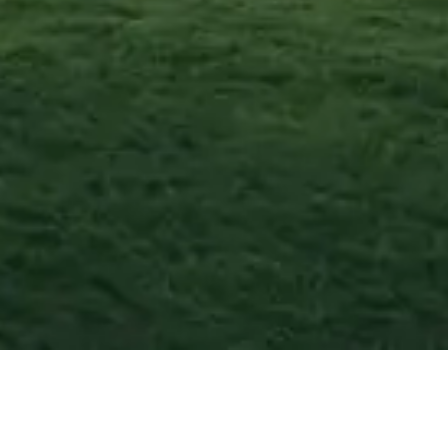
Torricella Sicura
—