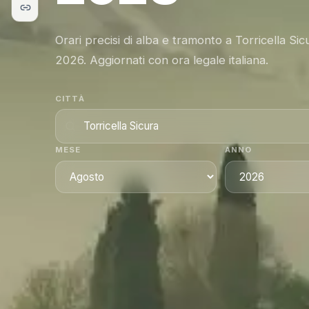
Orari precisi di alba e tramonto a Torricella Si
2026. Aggiornati con ora legale italiana.
CITTÀ
MESE
ANNO