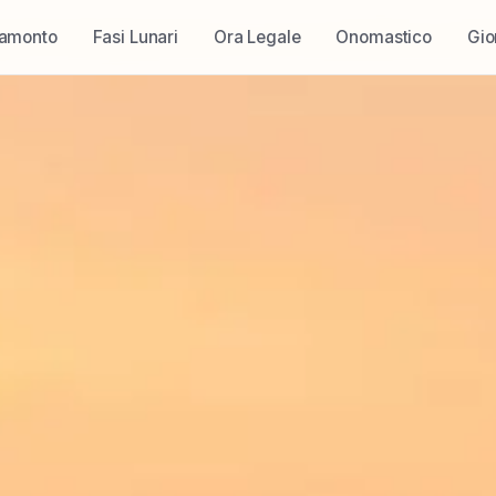
ramonto
Fasi Lunari
Ora Legale
Onomastico
Gio