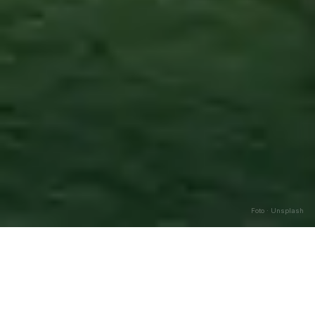
Foto · Unsplash
Altino
—
Agosto
2026
Caricamento…