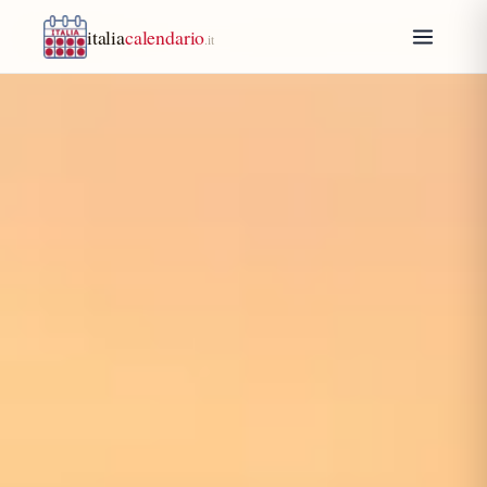
italia
calendario
.it