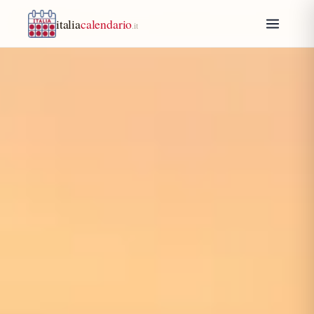
italia
calendario
.it