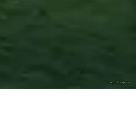
Foto · Unsplash
Tollo
—
Agosto
2026
Caricamento…
DATA
🌅 ALBA
🌇 TRAMONTO