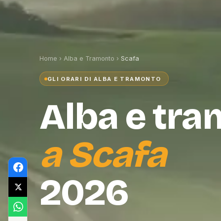
Home
›
Alba e Tramonto
›
Scafa
GLI ORARI DI ALBA E TRAMONTO
Alba e tr
a
Scafa
2026