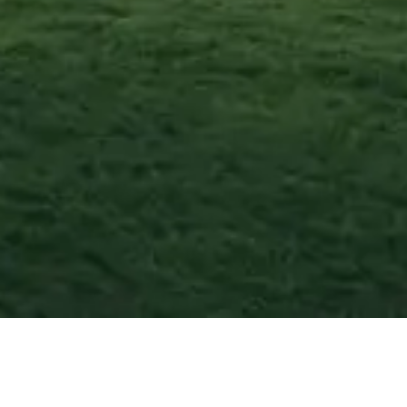
Scafa
—
Agosto
20