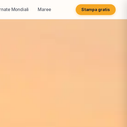
rnate Mondiali
Maree
Stampa gratis