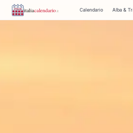
italia
calendario
Calendario
Alba & T
.it