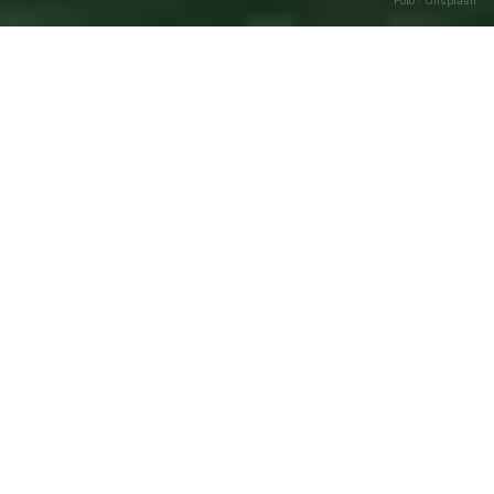
Foto · Unsplash
Sant’Egidio alla Vibrata
—
Caricamento…
Agosto
2026
DATA
🌅 ALBA
🌇 TRAMONTO