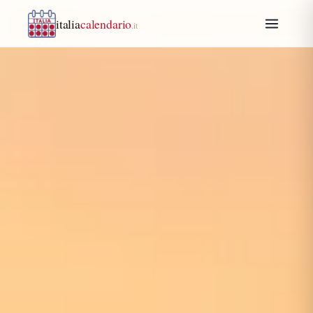
italia
calendario
.it