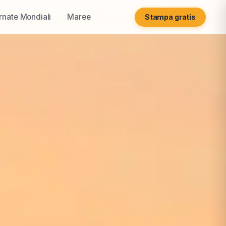
rnate Mondiali
Maree
Stampa gratis