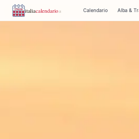
italia
calendario
Calendario
Alba & T
.it