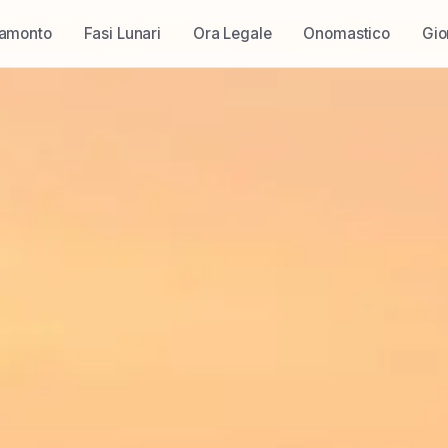
ramonto
Fasi Lunari
Ora Legale
Onomastico
Gio