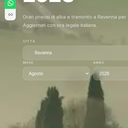
Orari precisi di alba e tramonto a Ravenna per
Aggiornati con ora legale italiana.
CITTÀ
MESE
ANNO