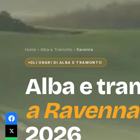
Home
›
Alba e Tramonto
›
Ravenna
GLI ORARI DI ALBA E TRAMONTO
Alba e tr
a
Ravenna
2026