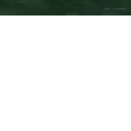
Foto · Unsplash
Anzola dell’Emilia
—
Agosto
Caricamento…
2026
DATA
🌅 ALBA
🌇 TRAMONTO