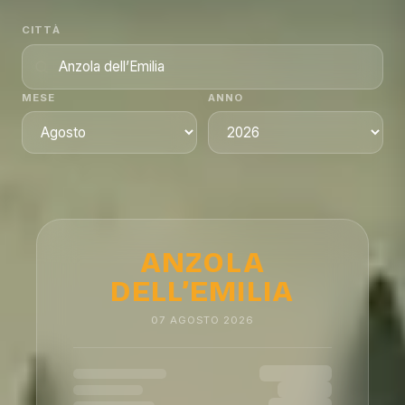
CITTÀ
MESE
ANNO
ANZOLA
DELL’EMILIA
07
AGOSTO
2026