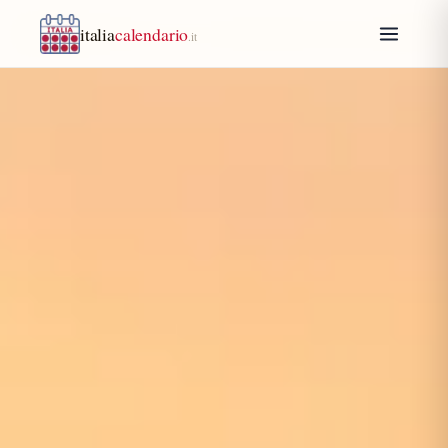
italia
calendario
.it