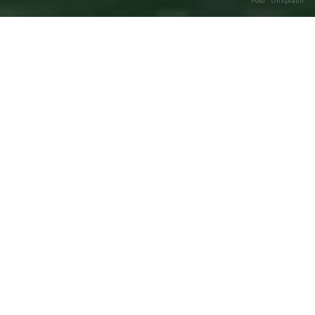
Foto · Unsplash
Prata d’Ansidonia
—
Agosto
Caricamento…
2026
DATA
🌅 ALBA
🌇 TRAMONTO