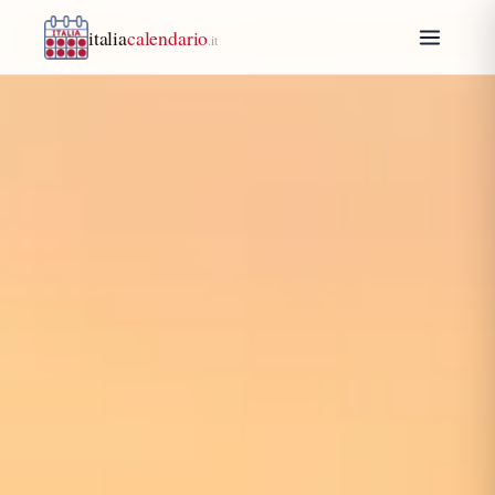
italia
calendario
.it