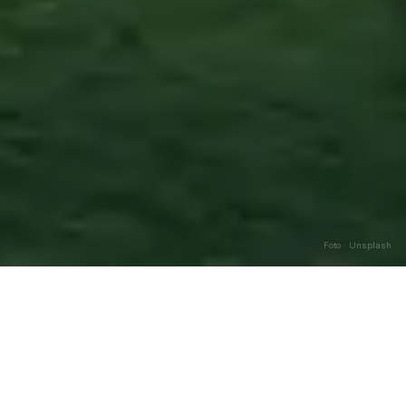
Foto · Unsplash
Pollutri
—
Agosto
2026
Caricamento…
DATA
🌅 ALBA
🌇 TRAMONTO