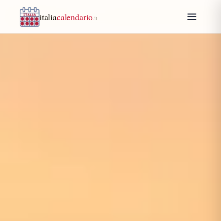
italia
calendario
.it