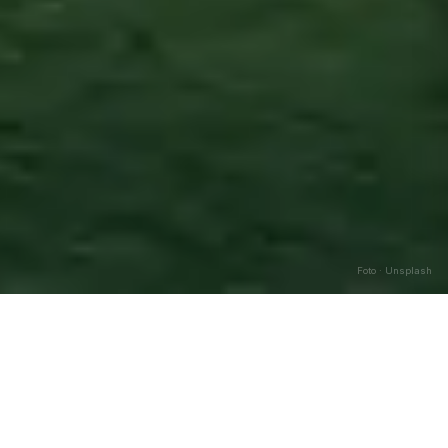
Foto · Unsplash
Pignola
—
Agosto
2026
Caricamento…
DATA
🌅 ALBA
🌇 TRAMONTO