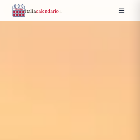
italia
calendario
.it