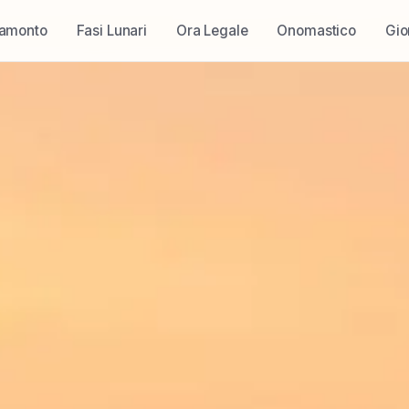
ramonto
Fasi Lunari
Ora Legale
Onomastico
Gio