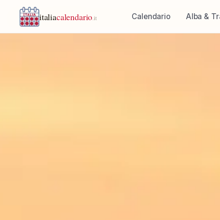
italia
calendario
Calendario
Alba & T
.it