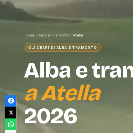
Home
›
Alba e Tramonto
›
Atella
GLI ORARI DI ALBA E TRAMONTO
Alba e tr
a
Atella
2026