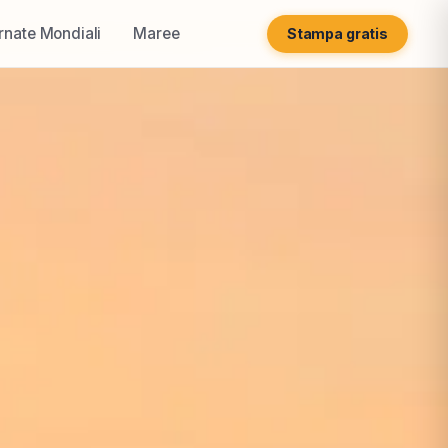
rnate Mondiali
Maree
Stampa gratis