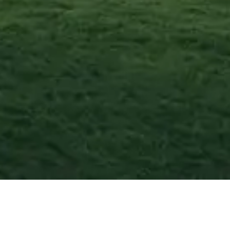
Atella
—
Agosto
20