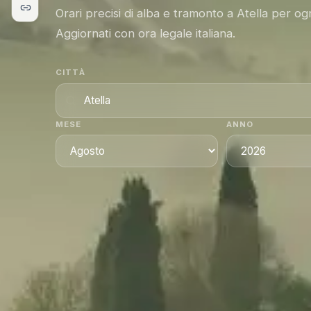
Orari precisi di alba e tramonto a Atella per og
Aggiornati con ora legale italiana.
CITTÀ
MESE
ANNO