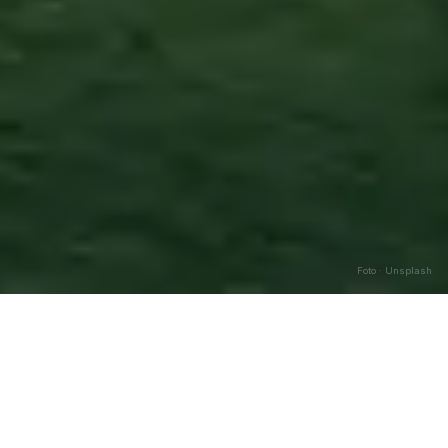
Foto · Unsplash
Picciano
—
Agosto
2026
Caricamento…
DATA
🌅 ALBA
🌇 TRAMONTO