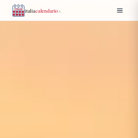
italia
calendario
.it