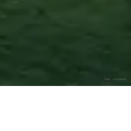
Foto · Unsplash
Matera
—
Agosto
2026
Caricamento…
DATA
🌅 ALBA
🌇 TRAMONTO