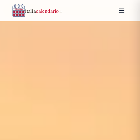
italia
calendario
.it