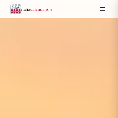
italia
calendario
.it