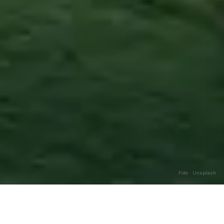
Foto · Unsplash
Marsicovetere
—
Agosto