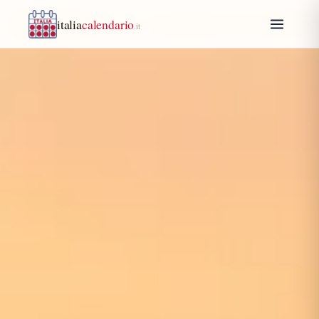
italia
calendario
.it