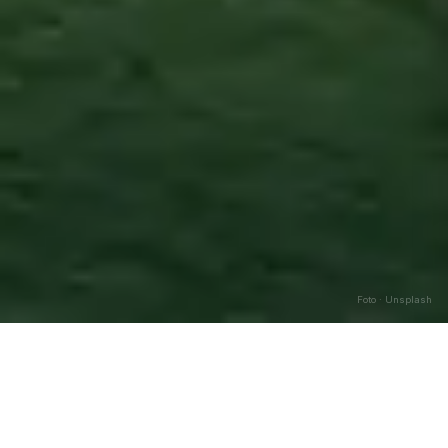
Foto · Unsplash
Guardiagrele
—
Agosto
2026
Caricamento…