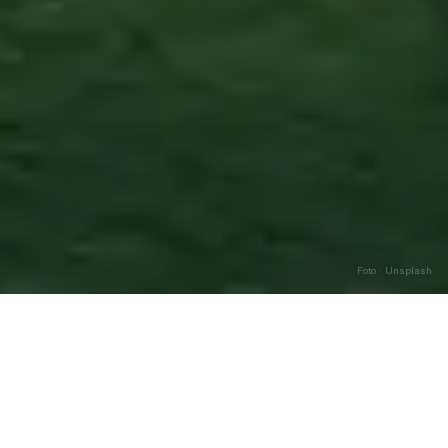
Foto · Unsplash
Ginestra
—
Agosto
2026
Caricamento…
DATA
🌅 ALBA
🌇 TRAMONTO