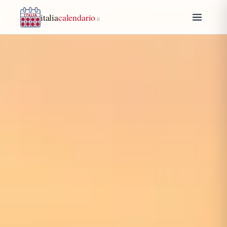
italia
calendario
.it