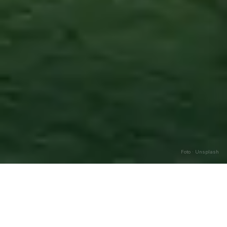
Foto · Unsplash
Fano Adriano
—
Agosto
2026
Caricamento…