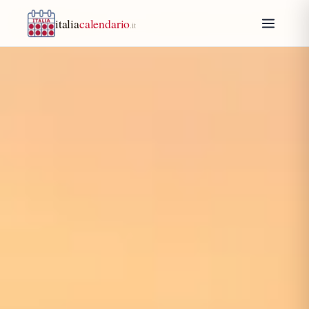
italia
calendario
.it