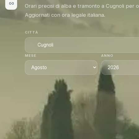
Orari precisi di alba e tramonto a Cugnoli per 
Aggiornati con ora legale italiana.
CITTÀ
MESE
ANNO