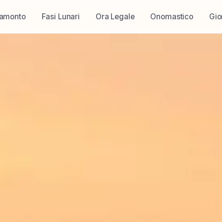
ramonto
Fasi Lunari
Ora Legale
Onomastico
Gio