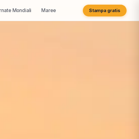
rnate Mondiali
Maree
Stampa gratis