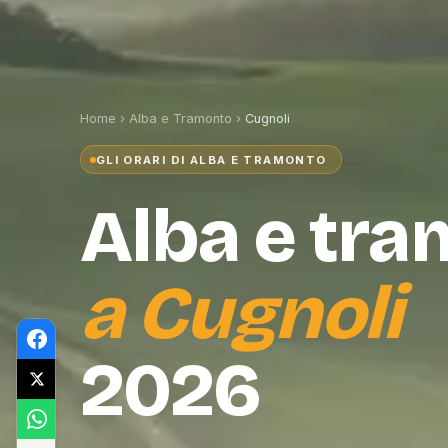
Home
›
Alba e Tramonto
›
Cugnoli
GLI ORARI DI ALBA E TRAMONTO
Alba e tr
a
Cugnoli
2026