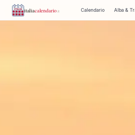
italia
calendario
Calendario
Alba & T
.it