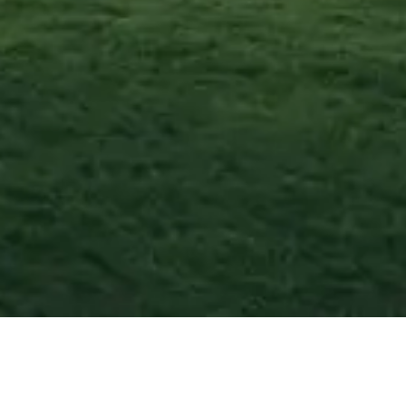
Cugnoli
—
Agosto
2