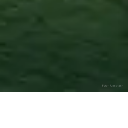
Foto · Unsplash
Colledara
—
Agosto
2026
Caricamento…