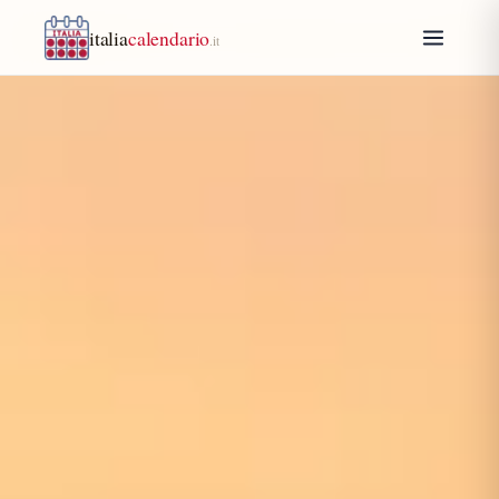
italia
calendario
.it