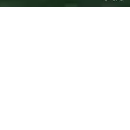
Foto · Unsplash
Civitella Alfedena
—
Agosto
Caricamento…
2026
DATA
🌅 ALBA
🌇 TRAMONTO