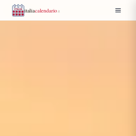
italia
calendario
.it