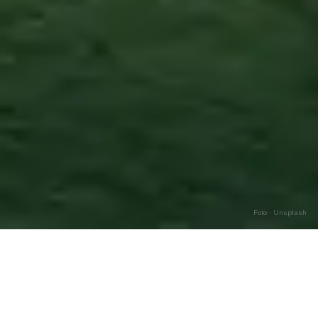
Foto · Unsplash
Chiaromonte
—
Agosto
2026
Caricamento…