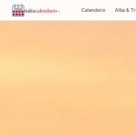
italia
calendario
Calendario
Alba & T
.it