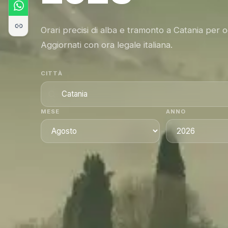
Orari precisi di alba e tramonto a Catania per 
Aggiornati con ora legale italiana.
CITTÀ
MESE
ANNO