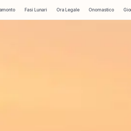
ramonto
Fasi Lunari
Ora Legale
Onomastico
Gio