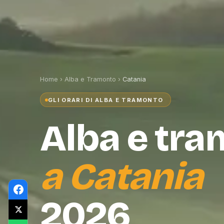
Home
›
Alba e Tramonto
›
Catania
GLI ORARI DI ALBA E TRAMONTO
Alba e tr
a
Catania
2026