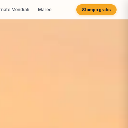
rnate Mondiali
Maree
Stampa gratis