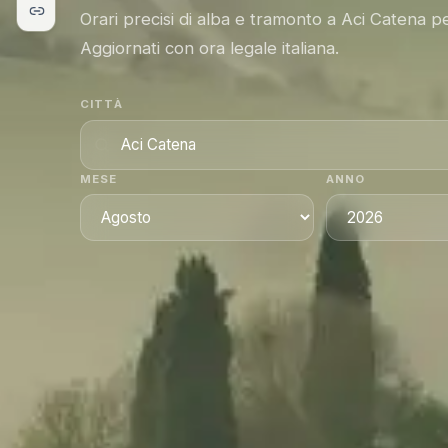
Orari precisi di alba e tramonto a Aci Catena p
Aggiornati con ora legale italiana.
CITTÀ
MESE
ANNO