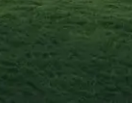
Aci Catena
—
Agos