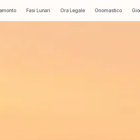
ramonto
Fasi Lunari
Ora Legale
Onomastico
Gio