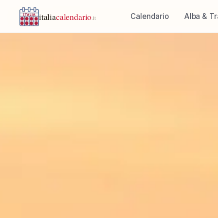
italia
calendario
Calendario
Alba & T
.it