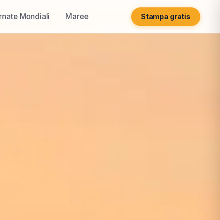
rnate Mondiali
Maree
Stampa gratis