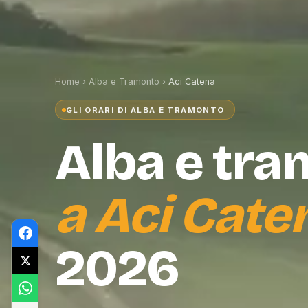
Home
›
Alba e Tramonto
›
Aci Catena
GLI ORARI DI ALBA E TRAMONTO
Alba e tr
a
Aci Cate
2026