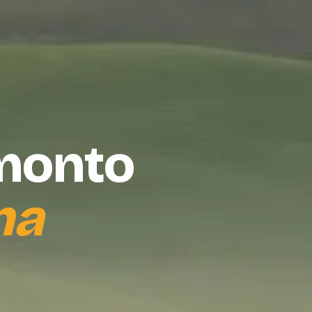
amonto
na