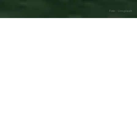
Foto · Unsplash
Castronuovo di Sant’Andrea
—
Caricamento…
Agosto
2026
DATA
🌅 ALBA
🌇 TRAMONTO