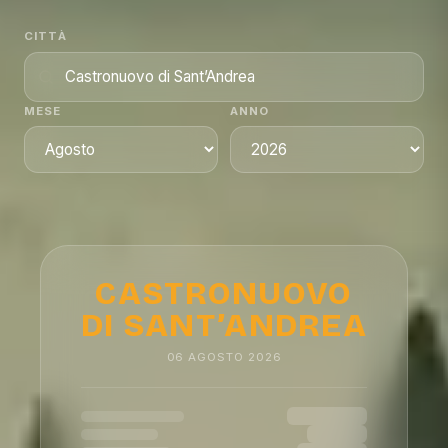
CITTÀ
MESE
ANNO
CASTRONUOVO
DI SANT’ANDREA
06
AGOSTO
2026