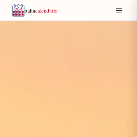
italia
calendario
.it