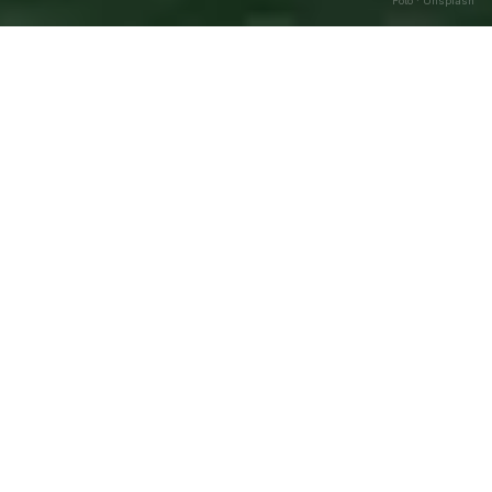
Foto · Unsplash
Castel Castagna
—
Agosto
Caricamento…
2026
DATA
🌅 ALBA
🌇 TRAMONTO