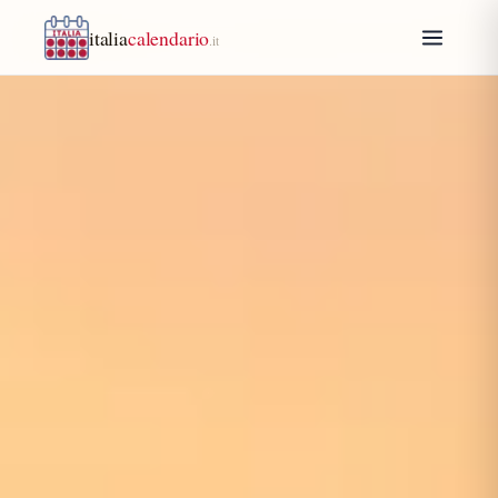
italia
calendario
.it