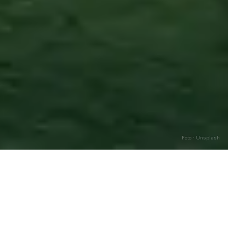
Foto · Unsplash
Carsoli
—
Agosto
2026
Caricamento…
DATA
🌅 ALBA
🌇 TRAMONTO