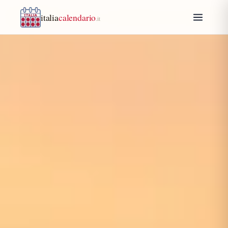
italia
calendario
.it