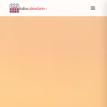
italia
calendario
.it