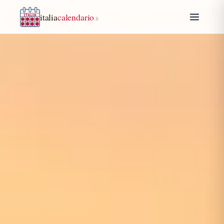
italia
calendario
.it