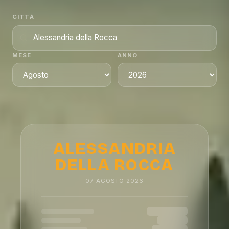
CITTÀ
MESE
ANNO
ALESSANDRIA
DELLA ROCCA
07
AGOSTO
2026