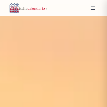
italia
calendario
.it