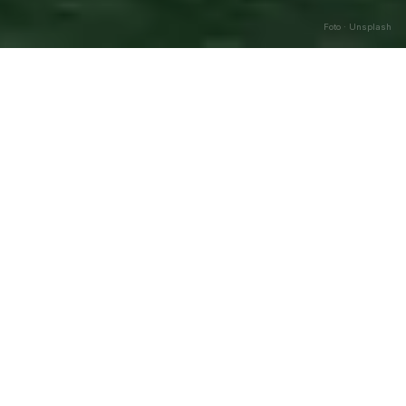
Foto · Unsplash
Alessandria della Rocca
—
Caricamento…
Agosto
2026
DATA
🌅 ALBA
🌇 TRAMONTO