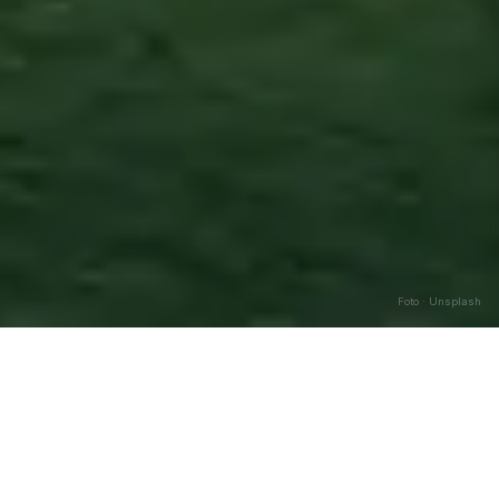
Foto · Unsplash
Sanluri
—
Agosto
2026
Caricamento…
DATA
🌅 ALBA
🌇 TRAMONTO