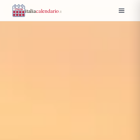
italia
calendario
.it