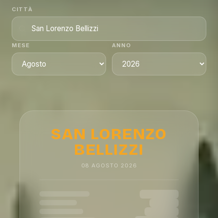
CITTÀ
MESE
ANNO
SAN LORENZO
BELLIZZI
08
AGOSTO
2026