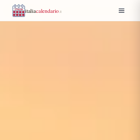
italia
calendario
.it