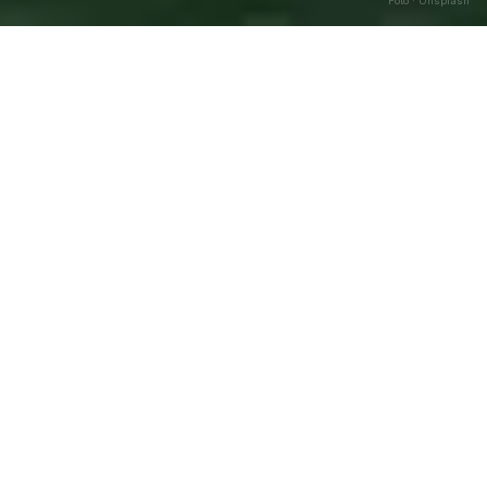
Foto · Unsplash
San Lorenzo Bellizzi
—
Agosto
Caricamento…
2026
DATA
🌅 ALBA
🌇 TRAMONTO