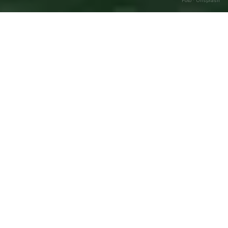
Foto · Unsplash
San Benedetto Ullano
—
Caricamento…
Agosto
2026
DATA
🌅 ALBA
🌇 TRAMONTO