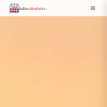
italia
calendario
.it