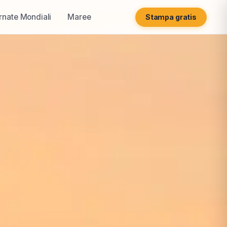
rnate Mondiali
Maree
Stampa gratis