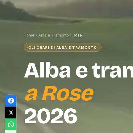
Home
›
Alba e Tramonto
›
Rose
GLI ORARI DI ALBA E TRAMONTO
Alba e tr
a
Rose
2026