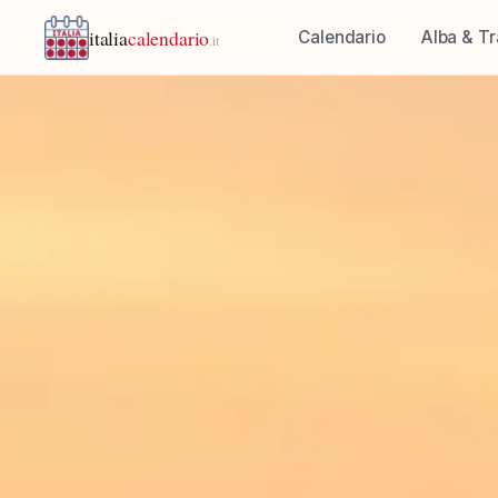
italia
calendario
Calendario
Alba & T
.it