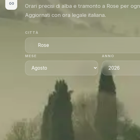
Orari precisi di alba e tramonto a Rose per ogn
Aggiornati con ora legale italiana.
CITTÀ
MESE
ANNO