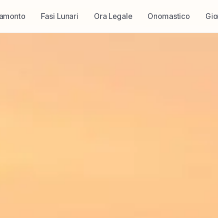
ramonto
Fasi Lunari
Ora Legale
Onomastico
Gio