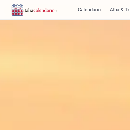
italia
calendario
Calendario
Alba & T
.it