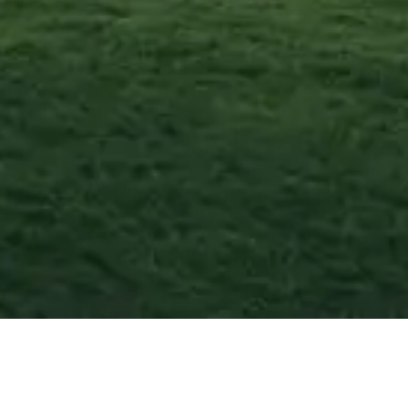
Rombiolo
—
Agosto