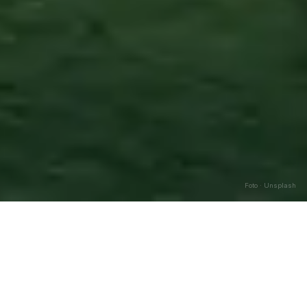
Foto · Unsplash
Roghudi
—
Agosto
2026
Caricamento…
DATA
🌅 ALBA
🌇 TRAMONTO