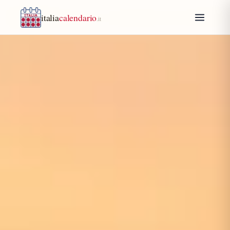
italia
calendario
.it