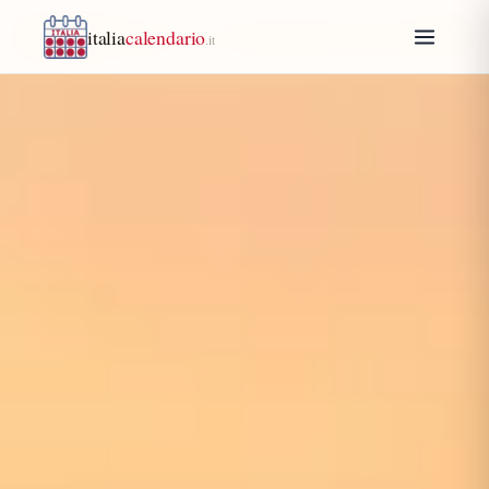
italia
calendario
.it