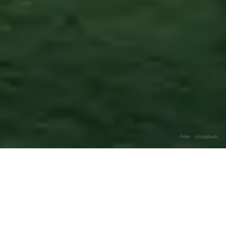
Foto · Unsplash
Perito
—
Agosto
2026
Caricamento…
DATA
🌅 ALBA
🌇 TRAMONTO