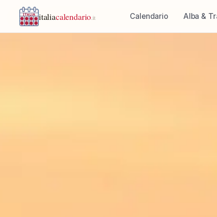
italia
calendario
Calendario
Alba & T
.it