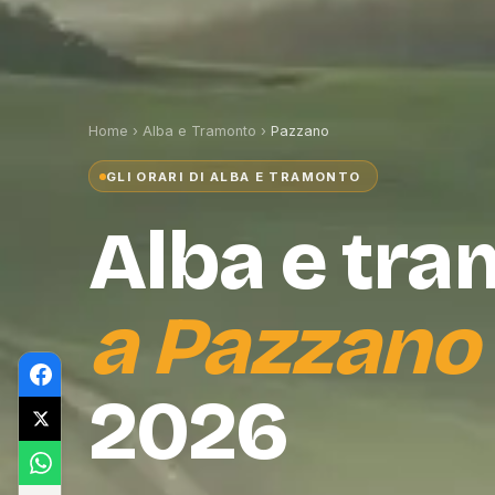
Home
›
Alba e Tramonto
›
Pazzano
GLI ORARI DI ALBA E TRAMONTO
Alba e tr
a
Pazzano
2026