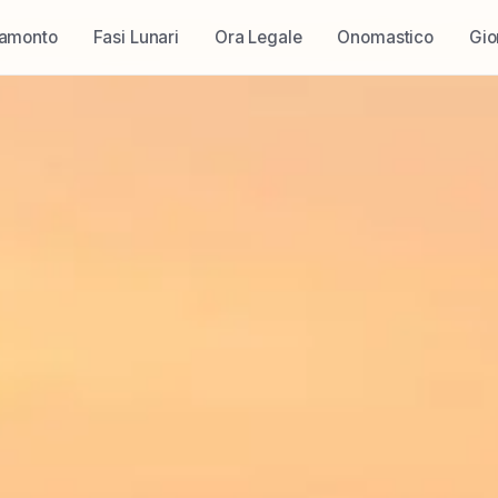
ramonto
Fasi Lunari
Ora Legale
Onomastico
Gio