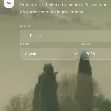
Orari precisi di alba e tramonto a Pazzano per
Aggiornati con ora legale italiana.
CITTÀ
MESE
ANNO