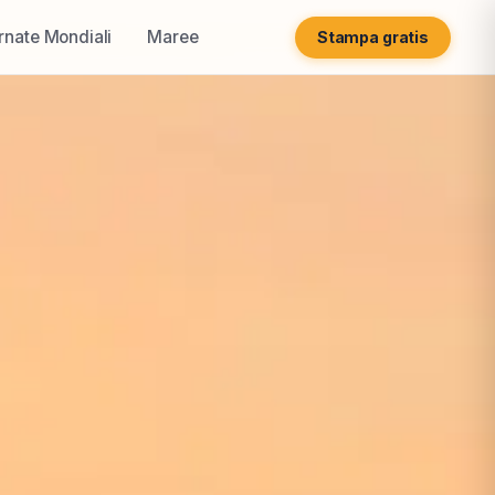
rnate Mondiali
Maree
Stampa gratis