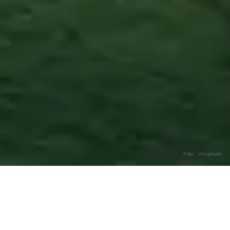
Foto · Unsplash
Pastorano
—
Agosto
2026
Caricamento…