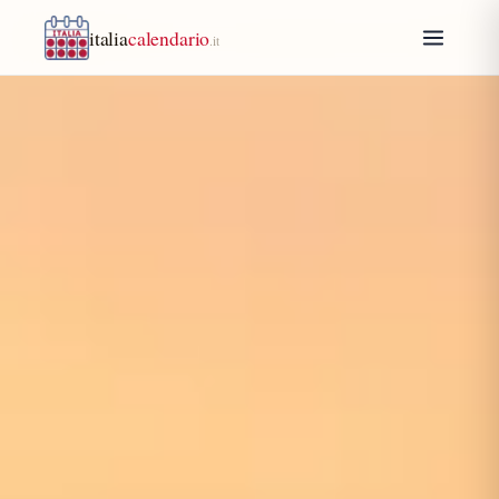
italia
calendario
.it