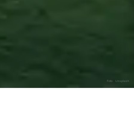
Foto · Unsplash
Orria
—
Agosto
2026
Caricamento…
DATA
🌅 ALBA
🌇 TRAMONTO