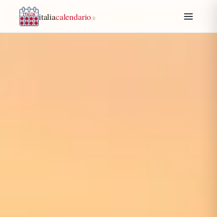
italia
calendario
.it