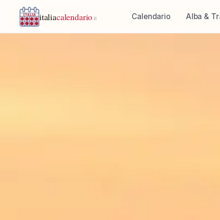
italia
calendario
Calendario
Alba & T
.it