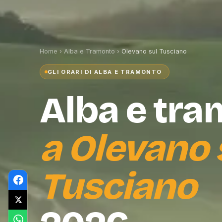
Home
›
Alba e Tramonto
›
Olevano sul Tusciano
GLI ORARI DI ALBA E TRAMONTO
Alba e tr
a
Olevano 
Tusciano