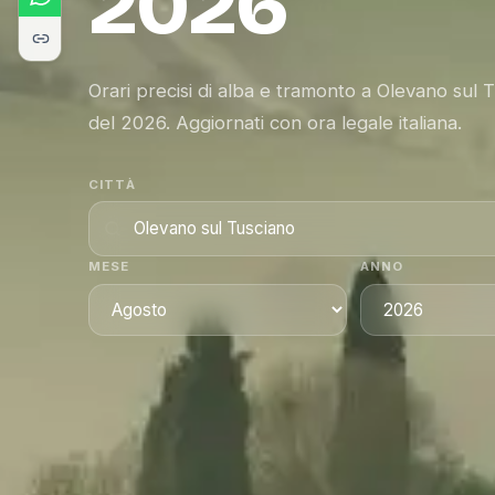
2026
Orari precisi di alba e tramonto a Olevano sul 
del 2026. Aggiornati con ora legale italiana.
CITTÀ
MESE
ANNO