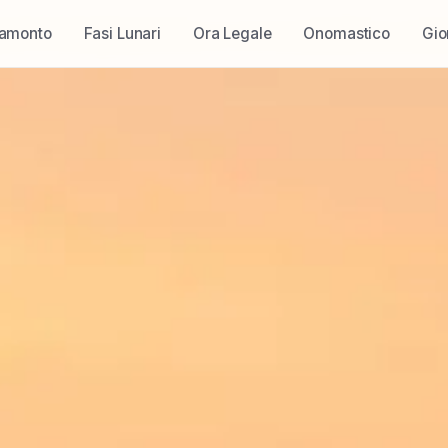
ramonto
Fasi Lunari
Ora Legale
Onomastico
Gio