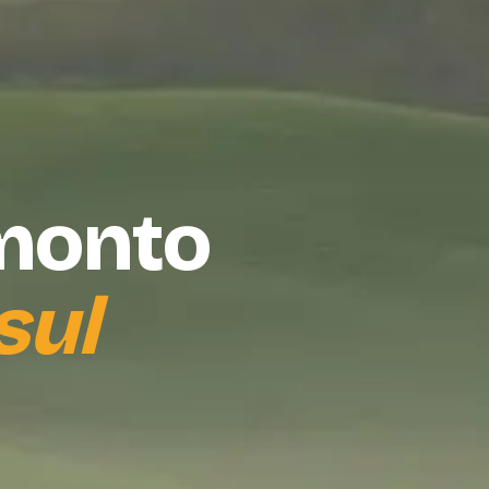
amonto
sul