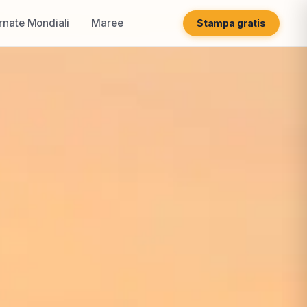
rnate Mondiali
Maree
Stampa gratis