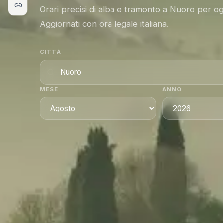
Orari precisi di alba e tramonto a Nuoro per og
Aggiornati con ora legale italiana.
CITTÀ
MESE
ANNO