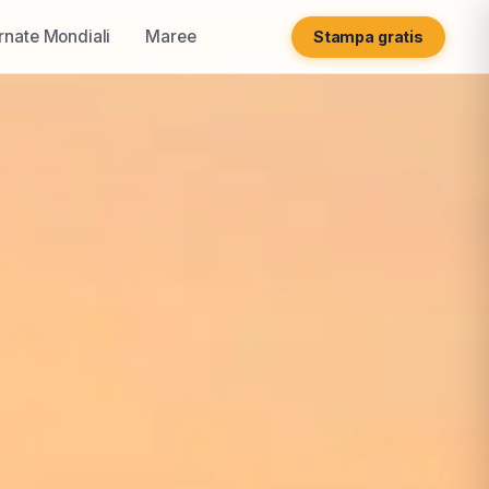
rnate Mondiali
Maree
Stampa gratis