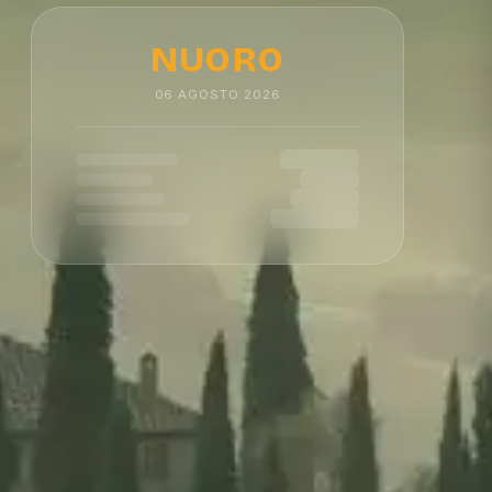
NUORO
06
AGOSTO
2026