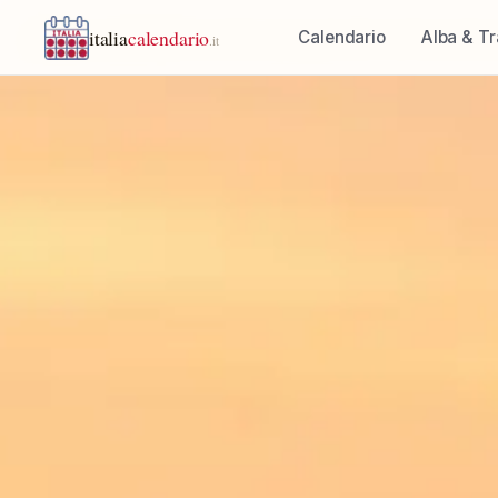
italia
calendario
Calendario
Alba & T
.it