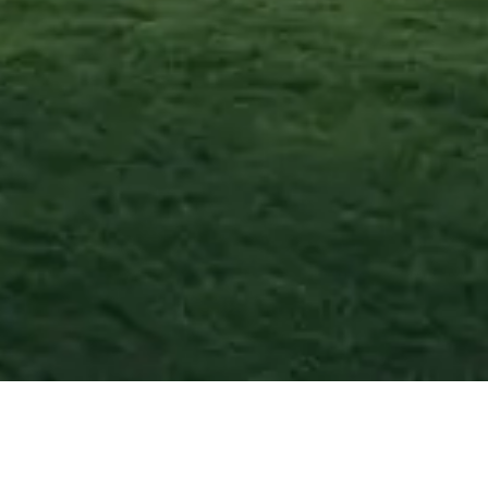
Nuoro
—
Agosto
20