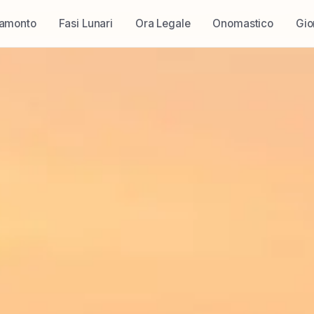
ramonto
Fasi Lunari
Ora Legale
Onomastico
Gio