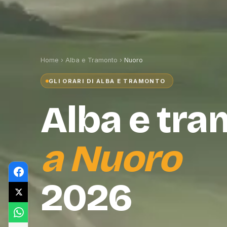
Home
›
Alba e Tramonto
›
Nuoro
GLI ORARI DI ALBA E TRAMONTO
Alba e tr
a
Nuoro
2026