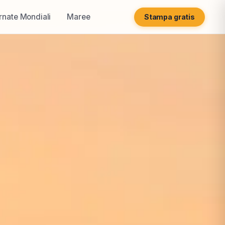
rnate Mondiali
Maree
Stampa gratis