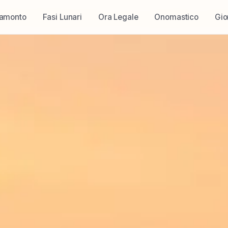
ramonto
Fasi Lunari
Ora Legale
Onomastico
Gio