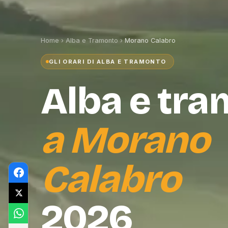
Home
›
Alba e Tramonto
›
Morano Calabro
GLI ORARI DI ALBA E TRAMONTO
Alba e tr
a
Morano
Calabro
2026