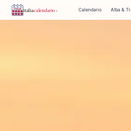
italia
calendario
Calendario
Alba & T
.it