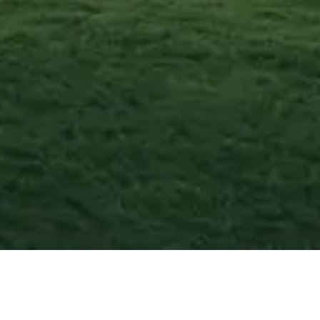
Morano Calabro
—