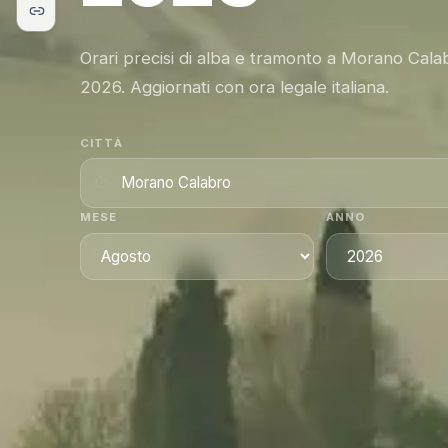
Orari precisi di alba e tramonto a Morano Cala
2026. Aggiornati con ora legale italiana.
CITTÀ
MESE
ANNO