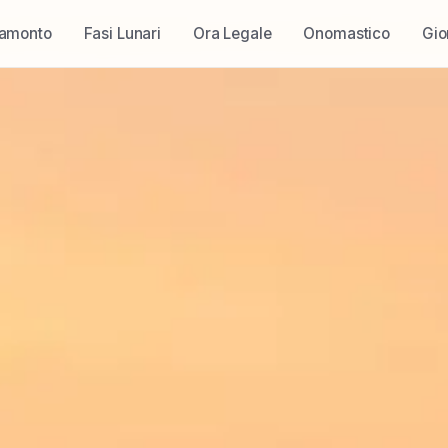
ramonto
Fasi Lunari
Ora Legale
Onomastico
Gio