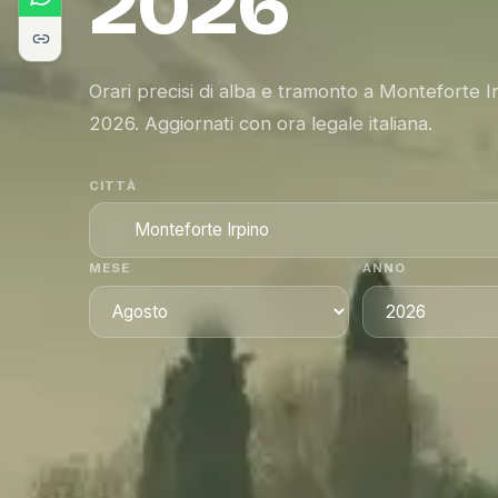
2026
Orari precisi di alba e tramonto a Monteforte I
2026. Aggiornati con ora legale italiana.
CITTÀ
MESE
ANNO