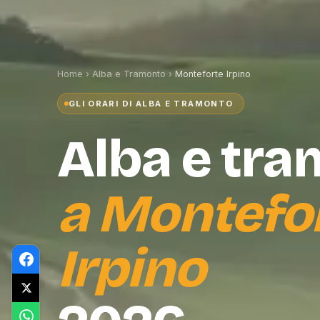
Home
›
Alba e Tramonto
›
Monteforte Irpino
GLI ORARI DI ALBA E TRAMONTO
Alba e tr
a
Montefo
Irpino