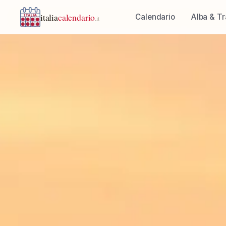
italia
calendario
Calendario
Alba & T
.it