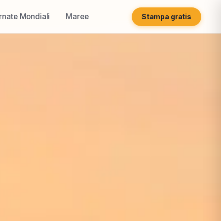
rnate Mondiali
Maree
Stampa gratis