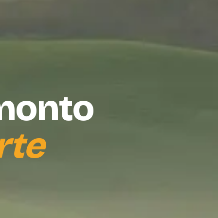
amonto
rte