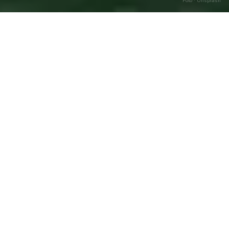
Foto · Unsplash
Montecorvino Pugliano
—
Caricamento…
Agosto
2026
DATA
🌅 ALBA
🌇 TRAMONTO