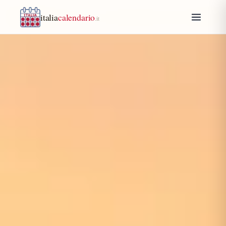
italia
calendario
.it