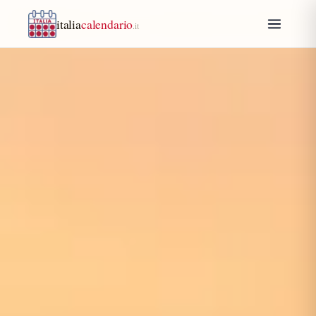
italia
calendario
.it