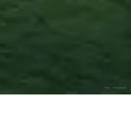
Foto · Unsplash
Molochio
—
Agosto
2026
Caricamento…