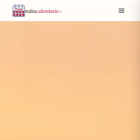
italia
calendario
.it