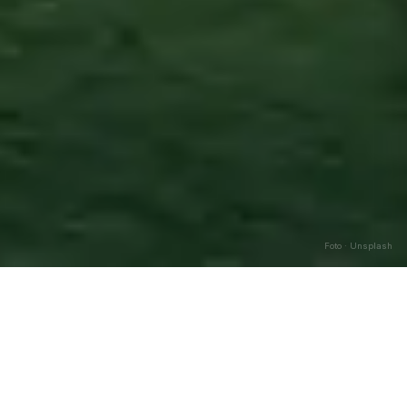
Foto · Unsplash
Mileto
—
Agosto
2026
Caricamento…
DATA
🌅 ALBA
🌇 TRAMONTO