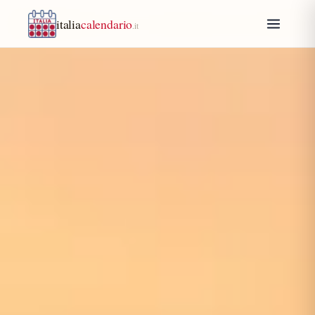
italia
calendario
.it