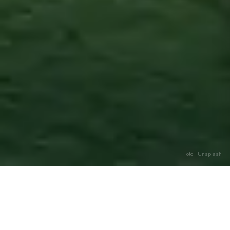
Foto · Unsplash
Marcellinara
—
Agosto
2026
Caricamento…