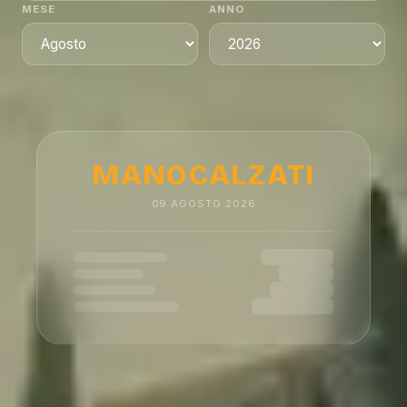
MESE
ANNO
MANOCALZATI
09
AGOSTO
2026