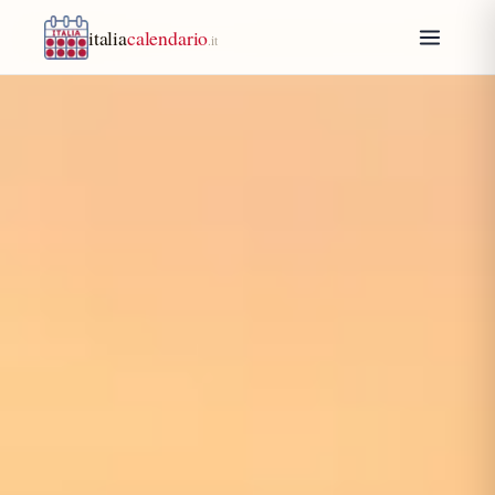
italia
calendario
.it