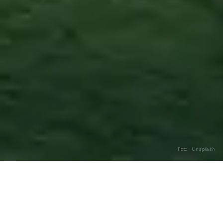
Foto · Unsplash
Manocalzati
—
Agosto
2026
Caricamento…