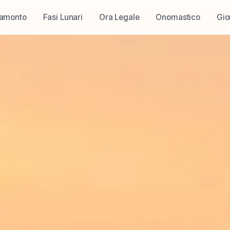
ramonto
Fasi Lunari
Ora Legale
Onomastico
Gio