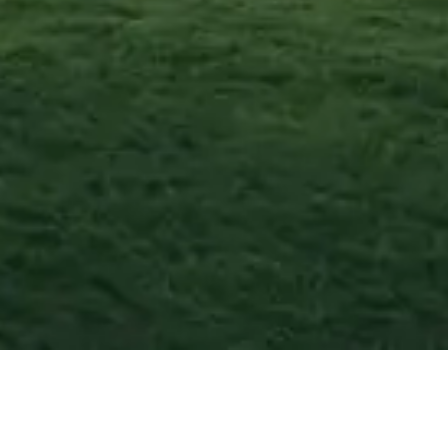
Mandatoriccio
—
Ag