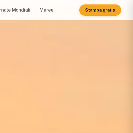
rnate Mondiali
Maree
Stampa gratis