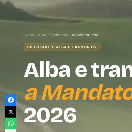
Home
›
Alba e Tramonto
›
Mandatoriccio
GLI ORARI DI ALBA E TRAMONTO
Alba e tr
a
Mandato
2026