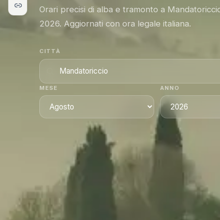
Orari precisi di alba e tramonto a Mandatoricci
2026. Aggiornati con ora legale italiana.
CITTÀ
MESE
ANNO