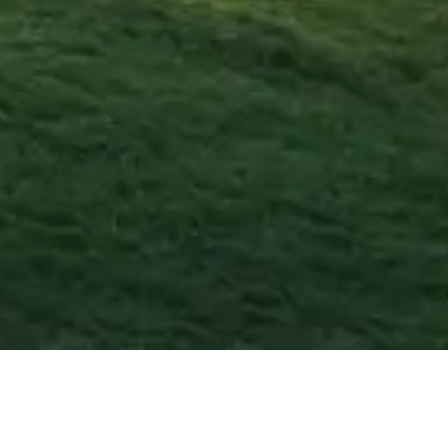
osto
2026