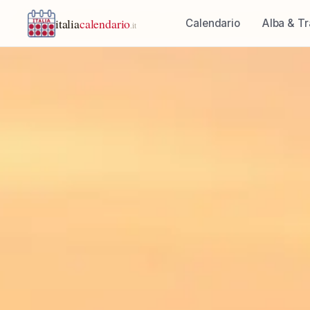
italia
calendario
Calendario
Alba & T
.it